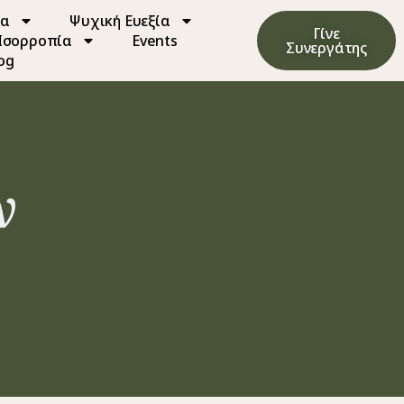
ία
Ψυχική Ευεξία
Γίνε
 Ισορροπία
Events
Συνεργάτης
og
ν