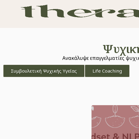
Ψυχικ
Ανακάλυψε επαγγελματίες ψυχικ
Συμβουλετική Ψυχικής Υγείας
Life Coaching