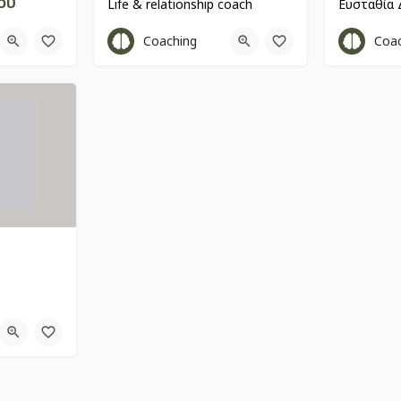
ου
Life & relationship coach
Leadership & Personal Development Coach
6944342706
698755
Coaching
Coa
Πλαταιών 22
Δημοτι