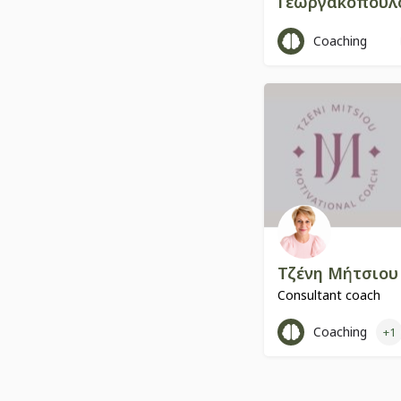
Γεωργακοπούλ
Coaching
6985813366
Τζένη Μήτσιου
Consultant coach
+30693 702 6246
Coaching
+1
Περγάμου