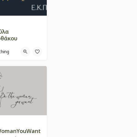
ύλα
θάκου
ching
5777
WomanYouWant