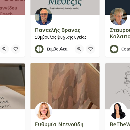
Παντελής Βρανάς
Σταυρο
Καλαπο
Σύμβουλος ψυχικής υγείας
Αγγελική Καλογιαννίδου / Identity & Mindset Coach
LifeCoach
2130073973
Συμβουλευτική Ψυχικής Υγείας
Coa
693991
Λάμπρου Πορφύρα 9
Ευθυμία Ντενούδη
BeThe