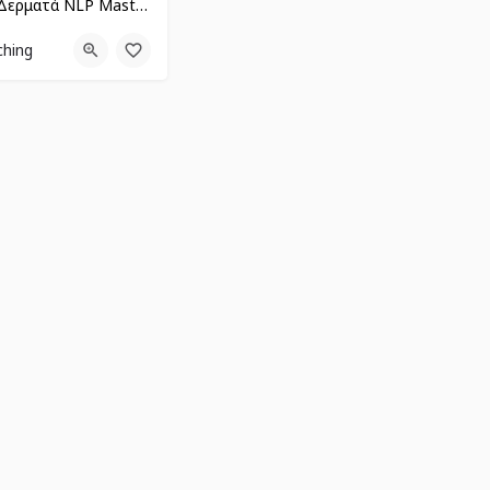
Ευσταθία Δερματά NLP Master Life Coach ICC
0094
ching
κή Ενότητα Ανθηδώνος