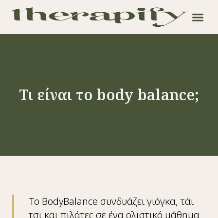
Τι είναι το body balance;
Το BodyBalance συνδυάζει γιόγκα, τάι
τσι και πιλάτες σε ένα ολιστικό μάθημα