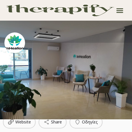
InHealion
Βιοσυντονισμός, διαιτολογία, ψυχοθεραπεία
Καλέστε
Προφίλ
Bio
Υπηρεσίες
Video
Κριτικές
0
Website
Share
Οδηγίες