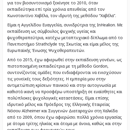
για τον βιοσυντονισμό ξεκίνησε το 2010, όταν
εκπαιδεύτηκα επί τρία χρόνια απευθείας από τον
Κωνσταντίνο Χαβέλα, τον ιδρυτή της μεθόδου “Χαβέλα”.
Είμαι η Αγγελίδου Ευαγγελία, συνιδρύτρια της InHealion. Με
εκπαίδευση ως σύμβουλος ψυχικής υγείας και
ψυχοθεραπεύτρια, κατέχω μεταπτυχιακό δίπλωμα από το
Πανεπιστήμιο Strathclyde της Σκωτίας και είμαι μέλος της
Ευρωπαϊκής Ένωσης Ψυχοθεραπευτών.
Από το 2015, έχω αφιερωθεί στην εκπαίδευση γονέων, ως
πιστοποιημένη εκπαιδεύτρια με τη μέθοδο Gordon,
συντονίζοντας ομάδες που ενδιαφέρονται να ενισχύσουν
τις γονεϊκές τους δεξιότητες. Η εμπειρία μου στην
αντιμετώπιση κρίσεων πανικού και στην αυτογνωσία με
καθιστά ικανή να προσφέρω υποστήριξη σε ευαίσθητες και
πολύπλοκες ψυχολογικές καταστάσεις. Είμαι επίσης
ιδρυτικό μέλος και Πρόεδρος της Ελληνικής Εταιρείας
Νόσου Alzheimer και Συγγενών Διαταραχών στη Χαλκίδα
από το 2009, όπου έχω αφιερώσει πολλά χρόνια εργασίας
με άτομα τρίτης ηλικίας και άτομα με άνοια, καθώς και στην
εκπαίδευση των φροντιστών τους.