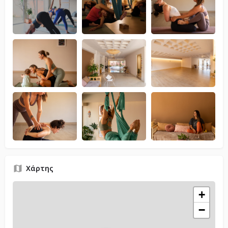
Χάρτης
+
−